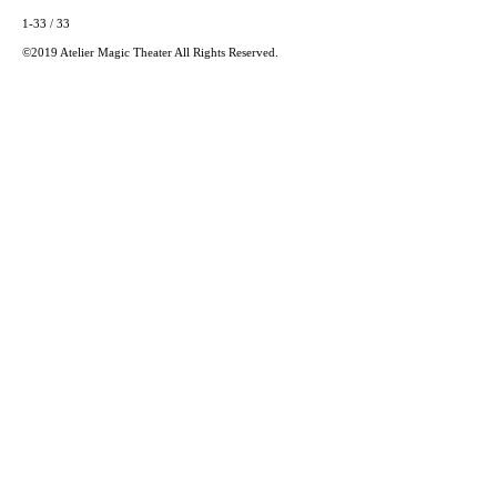
1-33 / 33
©2019 Atelier Magic Theater All Rights Reserved.