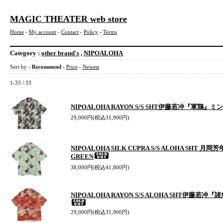
MAGIC THEATER web store
Home
-
My account
-
Contact
-
Policy
-
Terms
Category :
other brand's
,
NIPOALOHA
Sort by -
Recommend
-
Price
-
Newest
1-33 / 33
NIPOALOHA RAYON S/S SHT伊藤若冲『軍鶏』
29,000円(税込31,900円)
NIPOALOHA SILK CUPRA S/S ALOHA SHT 月
GREEN
38,000円(税込41,800円)
NIPOALOHA RAYON S/S ALOHA SHT伊藤若冲『諸
29,000円(税込31,900円)