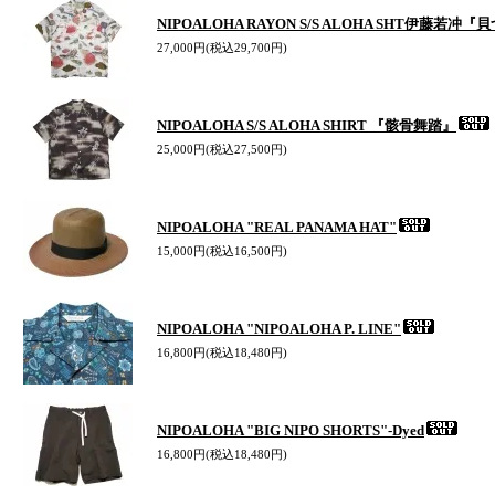
NIPOALOHA RAYON S/S ALOHA SHT伊藤若冲
27,000円(税込29,700円)
NIPOALOHA S/S ALOHA SHIRT 『骸骨舞踏』
25,000円(税込27,500円)
NIPOALOHA "REAL PANAMA HAT"
15,000円(税込16,500円)
NIPOALOHA "NIPOALOHA P. LINE"
16,800円(税込18,480円)
NIPOALOHA "BIG NIPO SHORTS"-Dyed
16,800円(税込18,480円)