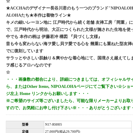
☆
★ACCHAのデザイナー長谷川君のもう一つのブランド"NIPOALO
ALOHAたち★本作は着物ライン★
キメの細いレーヨン地に 江戸時代から続く老舗 友禅工房「岡重」
で、江戸時代から明治、大正につくられた文様が施された生地を使
中でも 本作の柄は 伊藤若冲 構図 『貝づくし文様』
昔も今も変わらない海ヲ愛し貝ヲ愛でる心を 幾重にも重ねた型友禅
でに復刻しています
サラッとやさしい肌触り＆爽やかな着心地にて、国境さえ越えてし
ヲ感じるアロハなのです
☆
・・・画像数の都合により、詳細につきましては、オフィシャルサイト
ら、またはOther Items, NIPOALOHAページにてご覧下さい☆
ジ左上 Home リンクからお願いします・・・
※ご希望のサイズ等ございましたら、可能な限りメーカーよりお取
すので、お気軽にお申し付け下さい※・・・ありがとうございます
型番
N17-RSH05
定価
27,000円(税込29,700円)