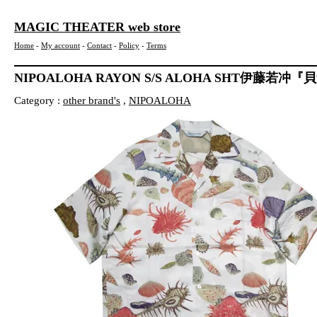
MAGIC THEATER web store
Home
-
My account
-
Contact
-
Policy
-
Terms
NIPOALOHA RAYON S/S ALOHA SHT伊藤若冲
Category :
other brand's
,
NIPOALOHA