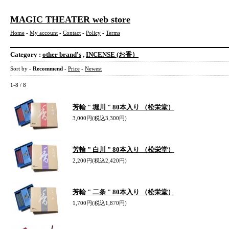
MAGIC THEATER web store
Home
-
My account
-
Contact
-
Policy
-
Terms
Category :
other brand's
,
INCENSE (お香）
Sort by -
Recommend
-
Price
-
Newest
1-8 / 8
芳輪 " 堀川 " 80本入り （松栄堂）
3,000円(税込3,300円)
芳輪 " 白川 " 80本入り （松栄堂）
2,200円(税込2,420円)
芳輪 " 二条 " 80本入り （松栄堂）
1,700円(税込1,870円)