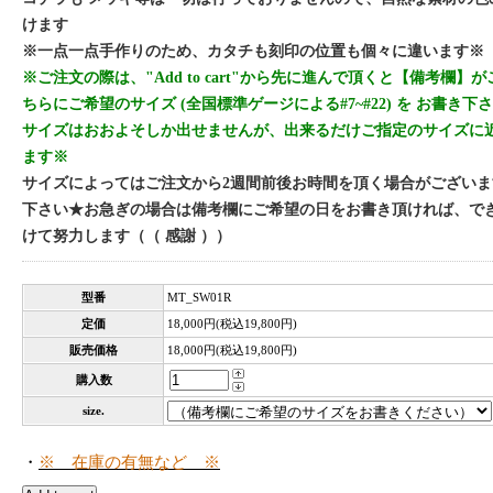
けます
※一点一点手作りのため、カタチも刻印の位置も個々に違います※
※ご注文の際は、"Add to cart"から先に進んで頂くと【備考欄
ちらにご希望のサイズ (全国標準ゲージによる#7~#22) を お書き
サイズはおおよそしか出せませんが、出来るだけご指定のサイズに
ます※
サイズによってはご注文から2週間前後お時間を頂く場合がござい
下さい★お急ぎの場合は備考欄にご希望の日をお書き頂ければ、で
けて努力します（（ 感謝 ））
型番
MT_SW01R
定価
18,000円(税込19,800円)
販売価格
18,000円(税込19,800円)
購入数
size.
・
※ 在庫の有無など ※