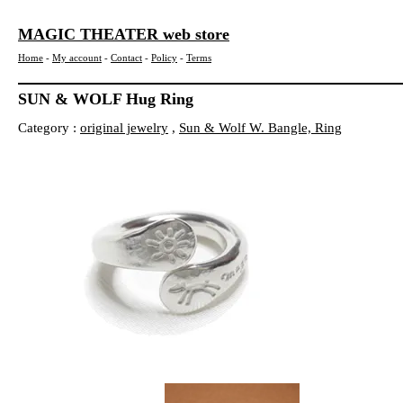
MAGIC THEATER web store
Home
-
My account
-
Contact
-
Policy
-
Terms
SUN & WOLF Hug Ring
Category :
original jewelry
,
Sun & Wolf W. Bangle, Ring