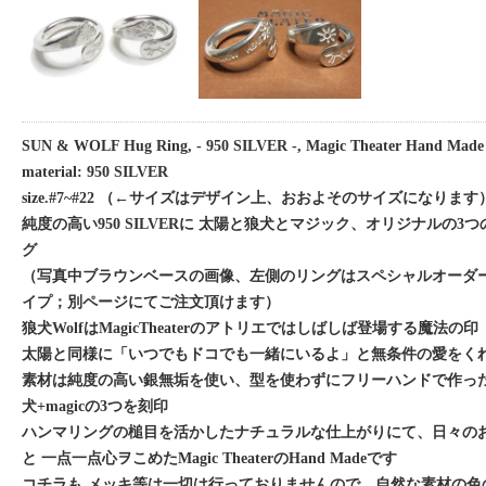
SUN & WOLF Hug Ring, - 950 SILVER -, Magic Theater Hand Made 
material: 950 SILVER
size.#7~#22 （←サイズはデザイン上、おおよそのサイズになります
純度の高い950 SILVERに 太陽と狼犬とマジック、オリジナルの3
グ
（写真中ブラウンベースの画像、左側のリングはスペシャルオーダ
イプ；別ページにてご注文頂けます）
狼犬WolfはMagicTheaterのアトリエではしばしば登場する魔法の印
太陽と同様に「いつでもドコでも一緒にいるよ」と無条件の愛をくれる
素材は純度の高い銀無垢を使い、型を使わずにフリーハンドで作った
犬+magicの3つを刻印
ハンマリングの槌目を活かしたナチュラルな仕上がりにて、日々の
と 一点一点心ヲこめたMagic TheaterのHand Madeです
コチラも メッキ等は一切は行っておりませんので、自然な素材の色