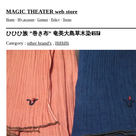
MAGIC THEATER web store
Home
-
My account
-
Contact
-
Policy
-
Terms
ひひひ族 ”巻き布” 奄美大島草木染
Category :
other brand's
,
HiHiHi