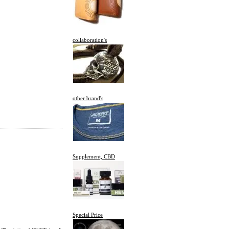
collaboration's
other brand's
Supplement, CBD
Special Price