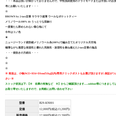
・・・本品は洗いが掛かっておりませんので、中性洗剤使用のドライモードまたは手洗いのお
考にお願いいたします・・・
☆
BROWN by 2-tacs定番 サラサラ超薄 ウールなポケットティー
メリノウール100% de うっとりな肌触り
一度着たら辞められない着心地にて
今年はコノ色
★
ニュージーランド産防縮メリノウール糸(100%)で編み立てたオリジナル天竺地
極薄ながら適度な保温性と優れた消臭性・放湿性を兼ね備えた2-tacs定番の逸品
・・・後効きの方続出・・・
☆
☆
☆
※ 発送は、小物(W25×H34×D3cmの1kg以内)専用クリックポストもお選び頂けますが､保証
さい ※
ストック状況は下↓【※ 在庫の有無など ※】からご確認頂けます.....soldout等につきま
お取り寄せいたしますので、お気軽にお問い合わせ下さい
型番
B29-KN001
定価
12,000円(税込13,200円)
販売価格
12,000円(税込13,200円)