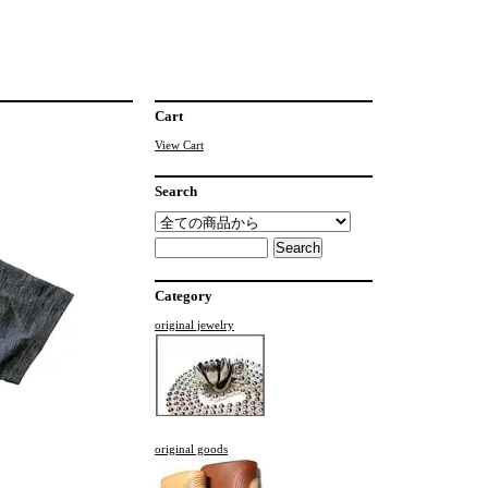
Cart
View Cart
Search
Category
original jewelry
original goods