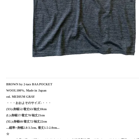
BROWN by 2-tacs BAA POCKET
WOOL100%, Made in Japan
col. MEDIUM GRAY
・・・おおよそのサイズ↓・・・
(XS):身幅52/着丈63/袖丈18cm
(L):身幅57/着丈70/袖丈21cm
(XL):身幅60/着丈72/袖丈22cm
...縮率=身幅2.8-3.5cm, 着丈1.5-2.0cm...
☆