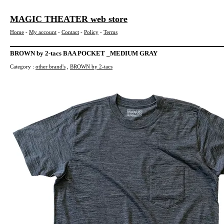
MAGIC THEATER web store
Home
-
My account
-
Contact
-
Policy
-
Terms
BROWN by 2-tacs BAA POCKET _MEDIUM GRAY
Category :
other brand's
,
BROWN by 2-tacs