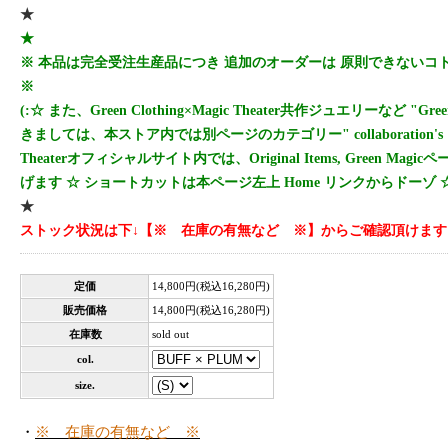
★
★
※ 本品は完全受注生産品につき 追加のオーダーは 原則できないコ
※
(:☆ また、Green Clothing×Magic Theater共作ジュエリーなど "Green
きましては、本ストア内では別ページのカテゴリー" collaboration's 
Theaterオフィシャルサイト内では、Original Items, Green Ma
げます ☆ ショートカットは本ページ左上 Home リンクからドーゾ ☆
★
ストック状況は下↓【※ 在庫の有無など ※】からご確認頂けます
定価
14,800円(税込16,280円)
販売価格
14,800円(税込16,280円)
在庫数
sold out
col.
size.
・
※ 在庫の有無など ※