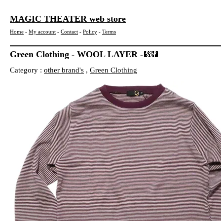
MAGIC THEATER web store
Home
-
My account
-
Contact
-
Policy
-
Terms
Green Clothing - WOOL LAYER -
Category :
other brand's
,
Green Clothing