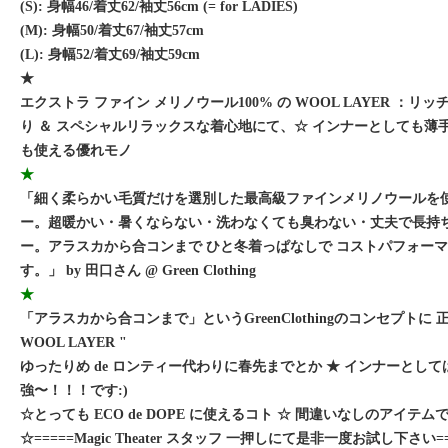
(S): 身幅46/着丈62/袖丈56cm (= for LADIES)
(M): 身幅50/着丈67/袖丈57cm
(L): 身幅52/着丈69/袖丈59cm
★
エクストラ ファイン メリノウール100% の WOOL LAYER ：リ
り ＆ スペシャルリラックスな着心地にて、☆ インナーとしても薄
も使える優れモノ
★
「細く柔らかい毛質だけを選別した最高級ファインメリノウールを
ー。超暖かい・暑くならない・洗わなくても臭わない・丈夫で長持
ー。アラスカから合コンまで ひと冬着っぱなしで コストパフォー
す。」 by 田口さん @ Green Clothing
★
「アラスカから合コンまで」というGreenClothingのコンセプトに 
WOOL LAYER "
ゆったりめ de ロンティー代わりに春先までとか ★ インナーとし
強〜！！！です:)
☆とっても ECO de DOPE に使えるコト ☆ 間違いなしのアイテム
☆=====Magic Theater スタッフ 一押しにて是非一度お試し下さい=