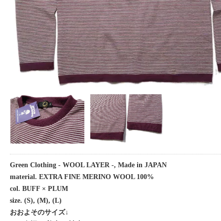
Green Clothing - WOOL LAYER -, Made in JAPAN
material. EXTRA FINE MERINO WOOL 100%
col. BUFF × PLUM
size. (S), (M), (L)
おおよそのサイズ↓