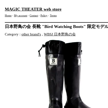
MAGIC THEATER web store
Home
-
My account
-
Contact
-
Policy
-
Terms
日本野鳥の会 長靴 "Bird Watching Boots" 限定モデル c
Category :
other brand's
,
WBSJ 日本野鳥の会