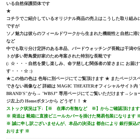
いる自然保護団体です
★
コチラでご紹介しているオリジナル商品の売上はこうした取り組み
ですが
ソノ魅力は彼らのフィールドワークから生まれた機能性と自然に溶
など
中でも取り分け定評のある本品、バードウォッチング長靴は干潟や
トが多い野鳥愛好家のため考案された特別な長靴です
(: ☆・・・自然を愛し楽しみ、命ヲ慈しむ関係者の皆さまに お届
す・・・☆ :)
★この他の色は 色毎に別ページにてご覧頂けます ★ またページス
できない画像など 詳細は MAGIC THEATERオフィシャルサイト内 "
BRAND'S"から→ 'WBSJ” 専用ページにてご覧いただけます→シ
ジ左上の Homeボタンから どうぞ！！ ★
ストック状況は下↓【※ 在庫の有無など ※】からご確認頂けます
※ 発送は 靴箱に直接ビニールカバーを掛けた簡易包装になります 
※ 誠に申し訳ございませんが、本品の決済は 都合により 銀行振込
おります ※