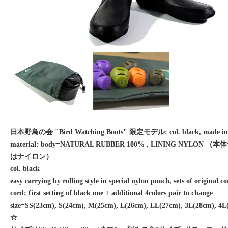
日本野鳥の会 "Bird Watching Boots" 限定モデル: col. black, made in 
material: body=NATURAL RUBBER 100% , LINING NYLON
はナイロン）
col. black
easy carrying by rolling style in special nylon pouch, sets of original c
cord; first setting of black one + additional 4colors pair to change
size=SS(23cm), S(24cm), M(25cm), L(26cm), LL(27cm), 3L(28cm), 4L
☆