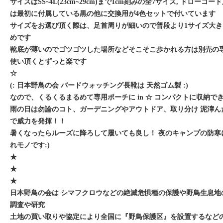
サイズはSS~4L(23cm~29cm)まで1cm刻みの全7サイズ, ドロー
は最初に付属している黒の他に交換用が4色セットで付いています
サイズをお選び頂く際は、足首周りが細いので普段より1サイズ大
めです
靴底が薄いのでゴツゴツした場所などそこそこ歩かれる方は別売の
使い頂くとずっと楽です
☆
(: 日本野鳥の会 バードウォッチング長靴は 天然ゴム製 :)
なので、くるくるまるめて専用ポーチに in ☆ コンパクトに収納で
雨の日は勿論のコト、ガーデニングやアウトドア、取り分け 泥濘ん
で威力を発揮！！
暑くなったらルーズに降ろして履いても良し！ 夜のキャンプの防寒
れモノです:)
★
★
★
日本野鳥の会は シマフクロウなどの絶滅危惧種の保護や野鳥生息地
調査や研究
土地の買い取りや協定により全国に『野鳥保護区』を設置するなど