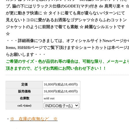
ブ, 脇の下にはリラックス仕様のGODET(マチ)付き de 肩周り楽々
が更に動きヲ快適に ☆ タイトに着ても肩が凝らないパターンにて
見えないトコロに愛があるお洒落なゴデシャツ☆さらふわコットン
ジャケットのように前開きで着ても素敵 ☆ 綺麗なシルエットです
☆
・・・詳細画像につきましては、オフィシャルサイトNewsページから
Items, HiHiHiページでご覧下頂けます☆ショートカットは本ページ左
らお願いします・・・
ご希望のサイズ・色が品切れ等の場合は、可能な限り、メーカーよ
頂きますので、どうぞお気軽にお問い合わせ下さい！！
定価
16,800円(税込18,480円)
販売価格
16,800円(税込18,480円)
在庫数
sold out
col.×(size)
・
※ 在庫の有無など ※