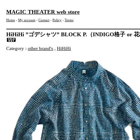
MAGIC THEATER web store
Home
-
My account
-
Contact
-
Policy
-
Terms
HiHiHi ”ゴデシャツ” BLOCK P.（INDIGO格子 o
Category :
other brand's
,
HiHiHi