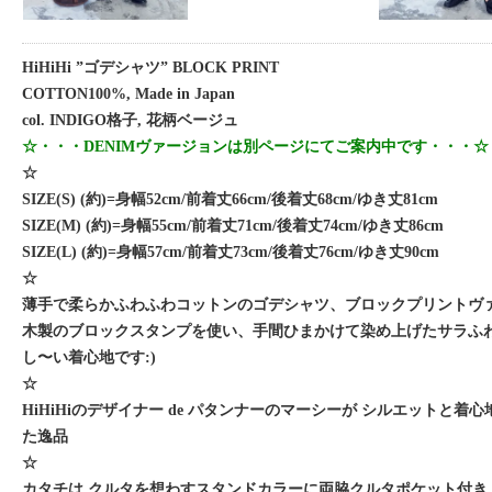
HiHiHi ”ゴデシャツ” BLOCK PRINT
COTTON100%, Made in Japan
col. INDIGO格子, 花柄ベージュ
☆・・・DENIMヴァージョンは別ページにてご案内中です・・・☆
☆
SIZE(S) (約)=身幅52cm/前着丈66cm/後着丈68cm/ゆき丈81cm
SIZE(M) (約)=身幅55cm/前着丈71cm/後着丈74cm/ゆき丈86cm
SIZE(L) (約)=身幅57cm/前着丈73cm/後着丈76cm/ゆき丈90cm
☆
薄手で柔らかふわふわコットンのゴデシャツ、ブロックプリントヴ
木製のブロックスタンプを使い、手間ひまかけて染め上げたサラふわの
し〜い着心地です:)
☆
HiHiHiのデザイナー de パタンナーのマーシーが シルエットと着
た逸品
☆
カタチは クルタを想わすスタンドカラーに両脇クルタポケット付き 