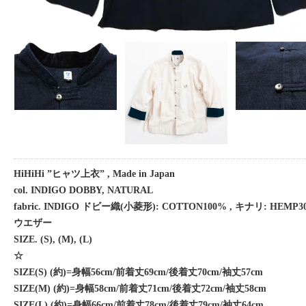
HiHiHi ”ヒャツ上衣” , Made in Japan
col. INDIGO DOBBY, NATURAL
fabric. INDIGO ドビー織(小菱形): COTTON100% , キナリ: HEMP
ウエザー
SIZE. (S), (M), (L)
☆
SIZE(S) (約)=身幅56cm/前着丈69cm/後着丈70cm/袖丈57cm
SIZE(M) (約)=身幅58cm/前着丈71cm/後着丈72cm/袖丈58cm
SIZE(L) (約)=身幅66cm/前着丈78cm/後着丈79cm/袖丈64cm