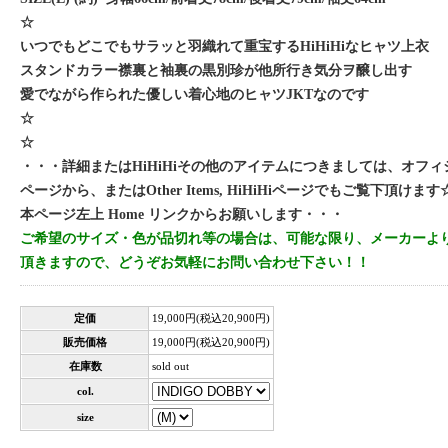
☆
いつでもどこでもサラッと羽織れて重宝するHiHiHiなヒャツ上衣
スタンドカラー襟裏と袖裏の黒別珍が他所行き気分ヲ醸し出す
愛でながら作られた優しい着心地のヒャツJKTなのです
☆
☆
・・・詳細またはHiHiHiその他のアイテムにつきましては、オフィシ
ページから、またはOther Items, HiHiHiページでもご覧下頂け
本ページ左上 Home リンクからお願いします・・・
ご希望のサイズ・色が品切れ等の場合は、可能な限り、メーカーよ
頂きますので、どうぞお気軽にお問い合わせ下さい！！
定価
19,000円(税込20,900円)
販売価格
19,000円(税込20,900円)
在庫数
sold out
col.
size