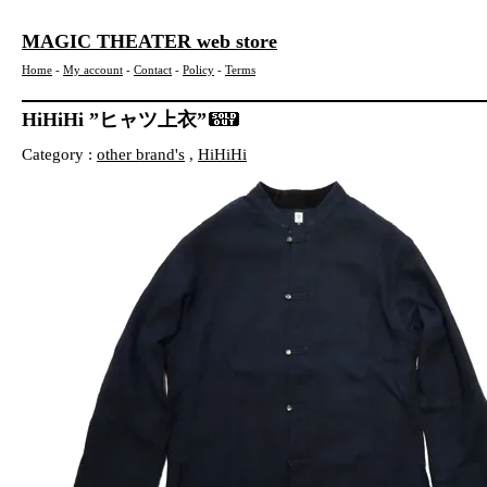
MAGIC THEATER web store
Home
-
My account
-
Contact
-
Policy
-
Terms
HiHiHi ”ヒャツ上衣”
Category :
other brand's
,
HiHiHi