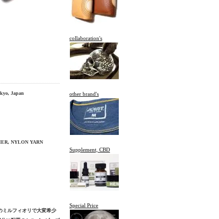
collaboration's
kyo, Japan
other brand's
THER, NYLON YARN
Supplement, CBD
Special Price
頭のミルフィオリで大変希少