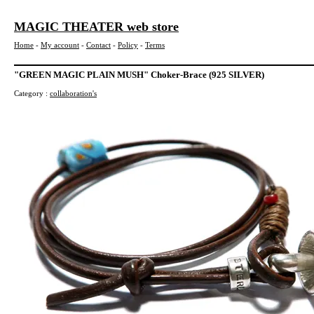
MAGIC THEATER web store
Home
-
My account
-
Contact
-
Policy
-
Terms
"GREEN MAGIC PLAIN MUSH" Choker-Brace (925 SILVER)
Category :
collaboration's