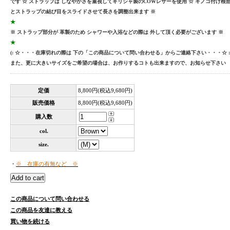
です ☆ ストラップは しなやかさを重視してギリシャ製のCOWレザーを使用 ☆ キノコ付け
とストラップの結び目をスライドさせて長さを調整出来ます ※
★
※ ストラップ部分が 革製のため シャワーや入浴などの際は 外して頂く必要がございます ※
★
(: ☆・・・在庫切れの際は 下の「この商品について問い合わせる」からご連絡下さい・・・☆ :
また、更に大きいサイズをご希望の場合は、お作りするコトも出来ますので、お知らせ下さい
定価
8,800円(税込9,680円)
販売価格
8,800円(税込9,680円)
購入数
col.
size.
・
※ 在庫の有無など ※
この商品について問い合わせる
この商品を友達に教える
買い物を続ける