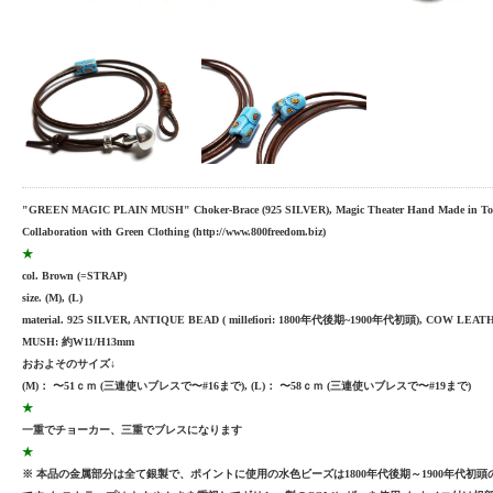
"GREEN MAGIC PLAIN MUSH" Choker-Brace (925 SILVER), Magic Theater Hand Made in To
Collaboration with Green Clothing (http://www.800freedom.biz)
★
col. Brown (=STRAP)
size. (M), (L)
material. 925 SILVER, ANTIQUE BEAD ( millefiori: 1800年代後期~1900年代初頭), COW LEA
MUSH: 約W11/H13mm
おおよそのサイズ↓
(M)： 〜51ｃｍ (三連使いブレスで〜#16まで), (L)： 〜58ｃｍ (三連使いブレスで〜#19まで)
★
一重でチョーカー、三重でブレスになります
★
※ 本品の金属部分は全て銀製で、ポイントに使用の水色ビーズは1800年代後期～1900年代初