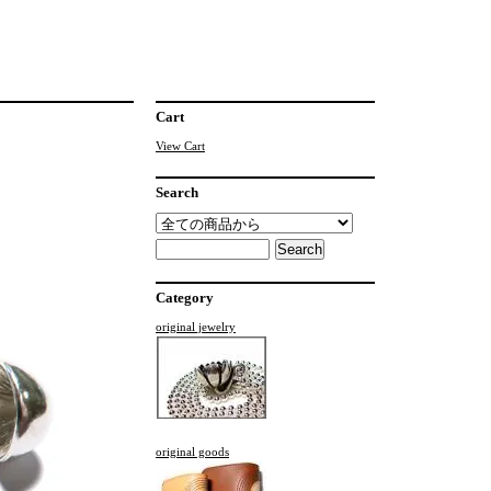
Cart
View Cart
Search
Category
original jewelry
original goods