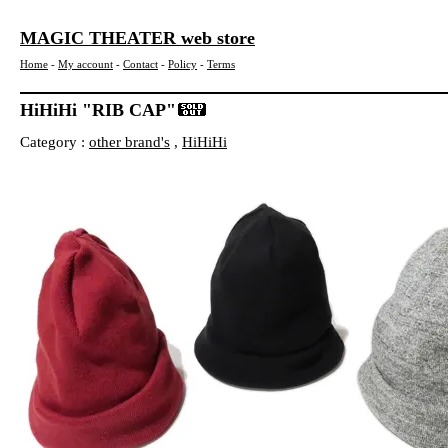
MAGIC THEATER web store
Home
-
My account
-
Contact
-
Policy
-
Terms
HiHiHi "RIB CAP"
Category :
other brand's
,
HiHiHi