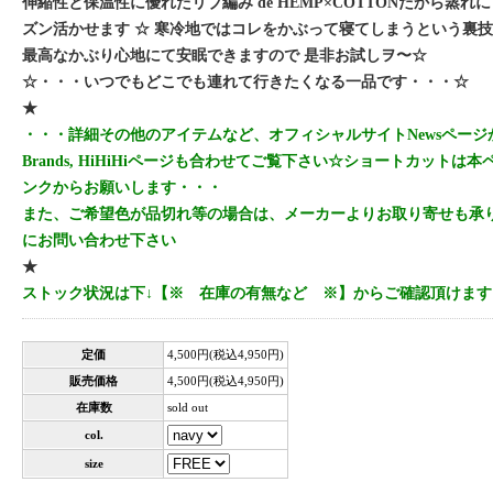
伸縮性と保温性に優れたリブ編み de HEMP×COTTONだから蒸れ
ズン活かせます ☆ 寒冷地ではコレをかぶって寝てしまうという裏技あ
最高なかぶり心地にて安眠できますので 是非お試しヲ〜☆
☆・・・いつでもどこでも連れて行きたくなる一品です・・・☆
★
・・・詳細その他のアイテムなど、オフィシャルサイトNewsページか
Brands, HiHiHiページも合わせてご覧下さい☆ショートカットは本ペ
ンクからお願いします・・・
また、ご希望色が品切れ等の場合は、メーカーよりお取り寄せも承
にお問い合わせ下さい
★
ストック状況は下↓【※ 在庫の有無など ※】からご確認頂けます
定価
4,500円(税込4,950円)
販売価格
4,500円(税込4,950円)
在庫数
sold out
col.
size