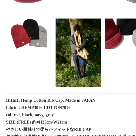
HiHiHi Hemp Cotton Rib Cap, Made in JAPAN
fabric：HEMP30% COTTON70%
col. red, black, navy, gray
SIZE (FREE) 約=H25cm/W21cm
やさしい肌触りで柔らかフィットなRIB CAP