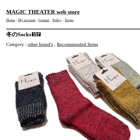
MAGIC THEATER web store
Home
-
My account
-
Contact
-
Policy
-
Terms
冬のSocks
Category :
other brand's
,
Recommended Items