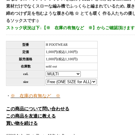
素材だけでなくスローな編み機でふっくらと編まれているため, 履
締めつけず足を包むような履き心地 ☆ とても暖く 作る人たちの優
るソックスです:)
ストック状況は下↓【※ 在庫の有無など ※】からご確認頂けます
型番
H FOOTWEAR
定価
1,000円(税込1,100円)
販売価格
1,000円(税込1,100円)
在庫数
sold out
col.
size
・
※ 在庫の有無など ※
この商品について問い合わせる
この商品を友達に教える
買い物を続ける