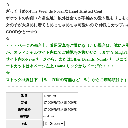
☆
ざっくりめのFine Wool de NorahなHand Knitted Coat
ポケットの内側（布帛生地）以外は全てが手編みの愛＆温もりこも
女の子が大きめに着てもめっちゃめちゃ可愛いので 仲良しカップル
GOODかと〜☆:)
☆
・・・ページの都合上、着用写真をご覧になりたい場合は、誠にお
が、オフィシャルサイト内にてご確認をお願いいたします☆ MagicTh
サイト内のNewsページから、またはOther Brands, Norahペー
ートカットは本ページ左上 Home リンクからドーゾ☆・・・
☆
ストック状況は下↓【※ 在庫の有無など ※】からご確認頂けます
型番
17AW-20
定価
17,000円(税込18,700円)
販売価格
17,000円(税込18,700円)
在庫数
sold out
col.