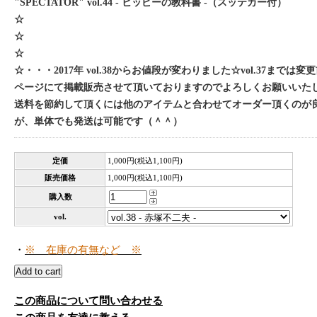
"SPECTATOR" vol.44 - ヒッピーの教科書 -（スッテカー付）
☆
☆
☆
☆・・・2017年 vol.38からお値段が変わりました☆vol.37までは
ページにて掲載販売させて頂いておりますのでよろしくお願いいた
送料を節約して頂くには他のアイテムと合わせてオーダー頂くのが
が、単体でも発送は可能です（＾＾）
定価
1,000円(税込1,100円)
販売価格
1,000円(税込1,100円)
購入数
vol.
・
※ 在庫の有無など ※
この商品について問い合わせる