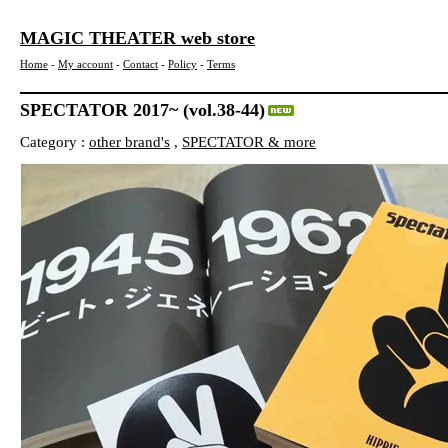
MAGIC THEATER web store
Home
-
My account
-
Contact
-
Policy
-
Terms
SPECTATOR 2017~ (vol.38-44)
Category :
other brand's
,
SPECTATOR & more