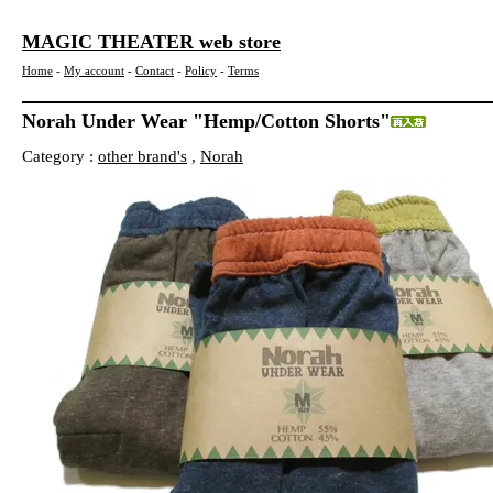
MAGIC THEATER web store
Home
-
My account
-
Contact
-
Policy
-
Terms
Norah Under Wear "Hemp/Cotton Shorts"
Category :
other brand's
,
Norah