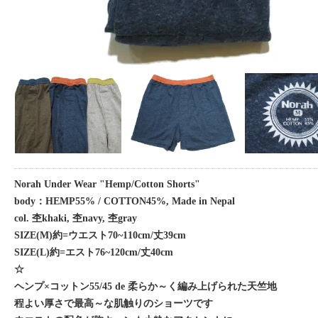
Norah Under Wear "Hemp/Cotton Shorts"
body：HEMP55% / COTTON45%, Made in Nepal
col. 杢khaki, 杢navy, 杢gray
SIZE(M)約=ウエスト70~110cm/丈39cm
SIZE(L)約=エスト76~120cm/丈40cm
☆
ヘンプ×コットン55/45 de 柔らか～く編み上げられた天竺地
程よい厚さで最高～な肌触りのショーツです