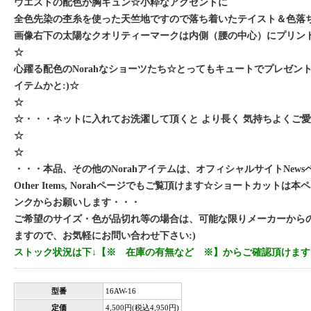
ウエストの配色が胸キュン☆小粋なアクセントに
全色先染の杢糸を使った天竺地ですので落ち着いたテイスト＆色落
画像右下の太陽なクオリティーマークは内側（腰の中心）にプリン
☆
心躍る配色のNorahなショーツたち☆とってもキュートでプレゼン
イテムかと:)☆
☆
☆・・・ネットに入れてお洗濯して頂くと より長く 気持ちよくご
☆
☆
・・・本品、その他のNorahアイテムは、オフィシャルサイトNew
Other Items, Norahページでもご覧頂けます☆ショートカットは本ペ
ンクからお願いします・・・
ご希望のサイズ・色が品切れ等の場合は、可能な限りメーカーから
ますので、お気軽にお問い合わせ下さい:)
ストック状況は下↓【※ 在庫の有無など ※】からご確認頂けます
型番
16AW-16
定価
4,500円(税込4,950円)