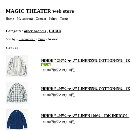
MAGIC THEATER web store
Home
-
My account
-
Contact
-
Policy
-
Terms
Category :
other brand's
,
HiHiHi
Sort by -
Recommend
-
Price
-
Newest
1-42 / 42
HiHiHi ”ゴデシャツ” LINEN55% COTTON45% （K
18,000円(税込19,800円)
HiHiHi ”ゴデシャツ” LINEN55% COTTON45% （K
18,000円(税込19,800円)
HiHiHi ”ゴデシャツ” LINEN 100% （DK INDIGO）
18,000円(税込19,800円)