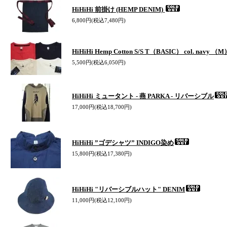
HiHiHi 前掛け (HEMP DENIM)
6,800円(税込7,480円)
HiHiHi Hemp Cotton S/S T（BASIC） col. navy （
5,500円(税込6,050円)
HiHiHi ミュータント - 燕 PARKA - リバーシブル
17,000円(税込18,700円)
HiHiHi ”ゴデシャツ” INDIGO染め
15,800円(税込17,380円)
HiHiHi "リバーシブルハット" DENIM
11,000円(税込12,100円)